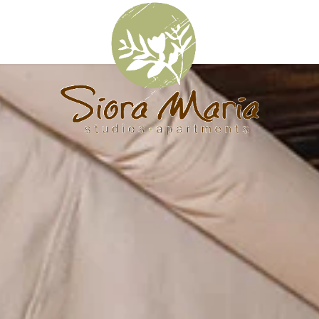
PH
MOB
EMAI