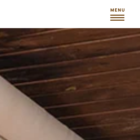
ONE: 00302671069749
ILE: 0030 6938858624
L:
info@sioramaria.com